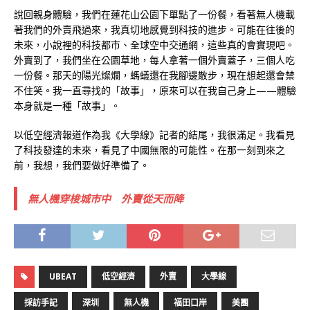
說回親身體驗，我們在蓮花山公園下單點了一份餐，看著無人機載
著我們的外賣飛過來，我真切地感覺到科技的進步。可能在往後的
未來，小說裡的科技都市、全球空中交通網，這些真的會實現吧。
外賣到了，我們坐在公園草地，每人拿著一個外賣蓋子，三個人吃
一份餐。那天的陽光燦爛，螞蟻還在我腳邊散步，現在想起還會禁
不住笑。我一直尋找的「故事」，原來可以在我自己身上——體驗
本身就是一種「故事」。
以低空經濟報道作為我《大學線》記者的結尾，我很滿足。我看見
了科技發達的未來，看見了中國無限的可能性。在那一刻到來之
前，我想，我們要做好準備了。
無人機穿梭城市中 外賣從天而降
UBEAT
低空經濟
外賣
大學線
採訪手記
深圳
無人機
福田口岸
美團