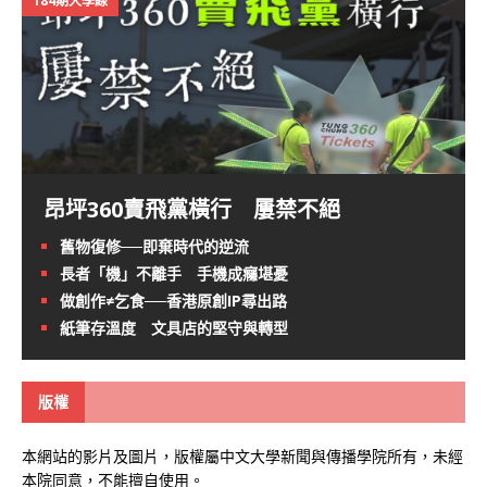
184期大學線
昂坪360賣飛黨橫行 屢禁不絕
舊物復修──即棄時代的逆流
長者「機」不離手 手機成癮堪憂
做創作≠乞食──香港原創IP尋出路
紙筆存溫度 文具店的堅守與轉型
版權
本網站的影片及圖片，版權屬中文大學新聞與傳播學院所有，未經
本院同意，不能擅自使用。