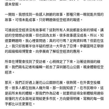
還未發掘。
一開始，我想找到一些感人肺腑的故事，那種只需一眼就能共情的
故事。可惜未能成事，只好轉題做低空經濟的報道。
可誰說低空經濟沒有故事呢？這對所有人來說都是全新的領域，講
述的空間想必很廣，但也因為太新，很多故事還沒成長。所以，知
道要轉題時，我心裡曾問過：真的可行嗎？足夠資料嗎？但箭在弦
上，我只好抱著半信半疑的想法一大早去了亞博，參觀當時正舉辦
的超級樞紐博覽會，向參展商了解低空經濟的應用。
所幸在博覽會找到了受訪者，心稍微定了下來。沿著這微弱的線
索，我們兩名記者和編輯一起去了深圳蓮花山公園，親身體驗低空
經濟。
那天，我們正好遇上蓮花山公園辦花展，很熱鬧。在外賣空投櫃
旁，很多人都在拍無人機升降。那一刻我知道了，在市民眼中，這
是前所未有的體驗。那我們作為記者，就要把這項全新體驗用通俗
易懂的方式全面地呈現給更多市民。方向變得明確，寫稿的每一個
字都比以往更實在。