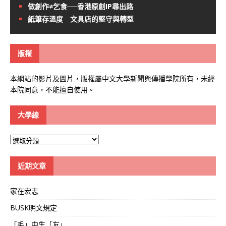
做創作≠乞食──香港原創IP尋出路
紙筆存溫度 文具店的堅守與轉型
版權
本網站的影片及圖片，版權屬中文大學新聞與傳播學院所有，未經
本院同意，不能擅自使用。
大學線
大
學
線
近期文章
家在宏志
BUSK明文規定
「毛」中生「友」