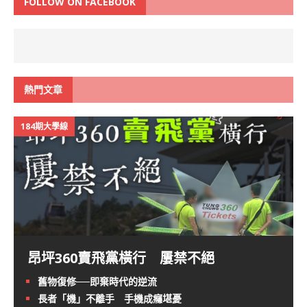
FOLLOW ON FACEBOOK
熱門文章
184期大學線
昂坪360賣飛黨橫行 屢禁不絕
舊物復修──即棄時代的逆流
長者「機」不離手 手機成癮堪憂