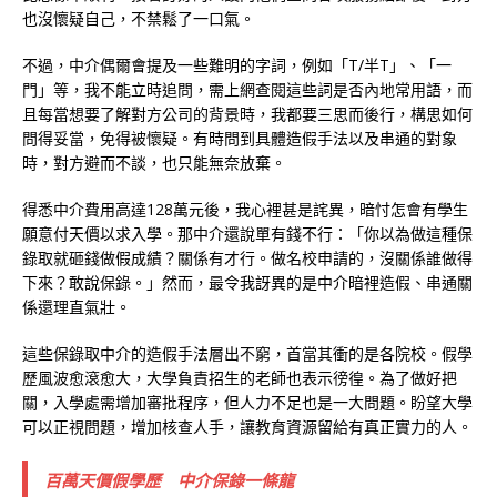
也沒懷疑自己，不禁鬆了一口氣。
不過，中介偶爾會提及一些難明的字詞，例如「T/半T」、「一
門」等，我不能立時追問，需上網查閱這些詞是否內地常用語，而
且每當想要了解對方公司的背景時，我都要三思而後行，構思如何
問得妥當，免得被懷疑。有時問到具體造假手法以及串通的對象
時，對方避而不談，也只能無奈放棄。
得悉中介費用高達128萬元後，我心裡甚是詫異，暗忖怎會有學生
願意付天價以求入學。那中介還說單有錢不行：「你以為做這種保
錄取就砸錢做假成績？關係有才行。做名校申請的，沒關係誰做得
下來？敢說保錄。」然而，最令我訝異的是中介暗裡造假、串通關
係還理直氣壯。
這些保錄取中介的造假手法層出不窮，首當其衝的是各院校。假學
歷風波愈滾愈大，大學負責招生的老師也表示徬徨。為了做好把
關，入學處需增加審批程序，但人力不足也是一大問題。盼望大學
可以正視問題，增加核查人手，讓教育資源留給有真正實力的人。
百萬天價假學歷 中介保錄一條龍