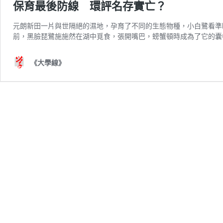
保育最後防線 環評名存實亡？
元朗新田一片與世隔絕的濕地，孕育了不同的生態物種，小白鷺看準
前，黑臉琵鷺施施然在湖中覓食，張開嘴巴，螃蟹頓時成為了它的囊
《大學線》