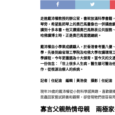
走進戴沛權教授的辦公室，書架放滿科學書籍
琴旁，希望能把琴上的奧巴馬畫像也一併攝進
讀到十多本書。他又讚揚奧巴馬熱衷公共服務
哈佛讀博士時，正是奧巴馬當選總統。
戴沛權自小學業成績驕人，於香港會考獲八優、
學，先後到麻省理工學院及哈佛大學攻讀環境
學課程，今年更獲選為十大傑青。當今天的文
一份信念：「世上很多人生病，醫生雖可醫治
作，從根源治療人的疾病。
記者｜任紀渝 編輯｜黃浩俊 攝影｜任紀渝
現年39歲的戴沛權從小對科學感興趣，喜歡觀
昆蟲回家嘗試飼養和觀察，卻發現牠們很容易
寡言父親熱情母親 兩極家