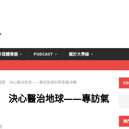
多媒體專題
PODCAST
關於大學線
需要 決心醫治地球——專訪氣候科學家戴沛權
FO
 決心醫治地球——專訪氣
熱
物