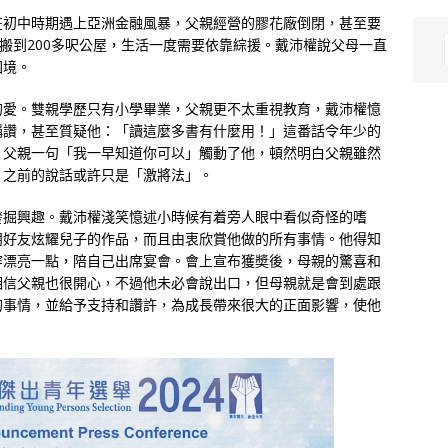
在初中時期遇上亞洲金融風暴，父親經營的膠花廠倒閉，甚至要
，搬到200多呎公屋，生活一度需要依靠綜援。戴沛權說父母一直
困境。
的愛。雙親學歷只有小學畢業，父親更不太重視教育，戴沛權憶
稱讚，甚至質疑他：「讀這麼多書有什麼用！」這番話令年少的
，父親一句「我一早知道你可以」觸動了他，頓然明白父親雖然
，之前的說話或許只是「激將法」。
發掘興趣。戴沛權淺笑憶述小時候有着旁人眼中看似奇怪的嗜
朋好友炫耀兒子的作品，而且由衷欣賞他做的所有事情。他得知
穿漂亮一點，陪自己出席宴會。會上宣布獲奬後，母親的驚喜和
相信父親也很開心，不過他未必會說出口，但母親就是會到處跟
的事情，並給予支持和讚許，為成長帶來很大的正面影響，使他