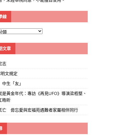
學線
期文章
宏志
K明文規定
」中生「友」
就是黃金年代：專訪《再見UFO》導演梁栢堅、
江皓昕
死亡 毋忘愛與宏福苑遇難者家屬相伴同行
尋