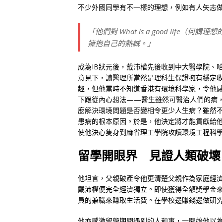
不少外國同學有不一樣的理想，例如有人矢志
「他們對 What is a good li
擁抱自己的熱誠。」
成為IB狀元後，戴沛權先後收到中大醫學院、
意見下，讀醫理所當然是理科生保證擁有穩定
趣，但他當時不知道香港有環境科學家，令他
下跟從內心想法——醫生雖然可醫治人們的病
麼解決環境問題是否變相令更少人生病？雖然
患病的根本原因。於是，他決定將才能貢獻給
使他決心隻身到麻省理工學院攻讀環境工程科
留學開眼界 見證人類破壞
他坦言，父親破產令他更清楚父親作為家庭經
戴沛權便完全經濟獨立。即使獲得全額奬學金
員的兼職來賺取生活費。在學校邊賺錢邊做研
他亦感激留學期間遇到的人和事，一開始他以