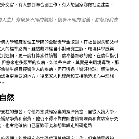
做外交官，有人想到聯合國工作，有人想回家鄉做社區建設。
fe（何謂理想的人生）有很多不同的觀點，很多不同的定義，都幫到我去
哈佛大學和麻省理工學院的全額獎學金取錄。在社會觀念和父母
收入的標準路向。雖然戴沛權自小對研究生態、環境科學感興
感到迷惘，更一度打算索性讀醫。信奉基督教的他，在信仰指引
，但愈來愈多類型的疾病，如某些癌症，其實是由環境導致，那
不像醫生般直接醫治人的疾病，但可透過「醫好地球」解決使人
他認為更重要的地方，後來家人也理解和支持他追求心中理想，
學。
自然
濟支柱的艱苦，令他希望減輕家裏的經濟負擔。自從入讀大學，
來補貼學費和宿費，他仍不得不靠做圖書館管理員和實驗室研究
究，也令他確信自己喜歡研究和想繼續走科研道路。
為麻省理工的教授定必忙碌處理其他研究工作，但令他驚訝的