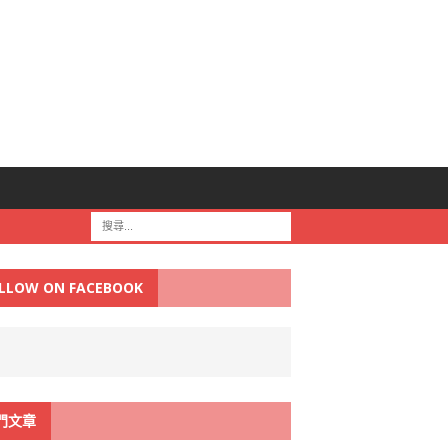
LLOW ON FACEBOOK
門文章