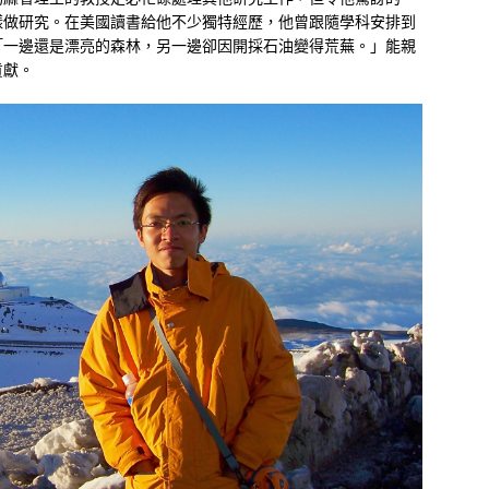
樣做研究。在美國讀書給他不少獨特經歷，他曾跟隨學科安排到
「一邊還是漂亮的森林，另一邊卻因開採石油變得荒蕪。」能親
貢獻。