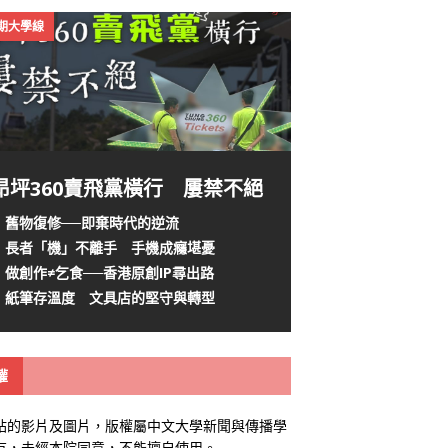
4期大學線
昂坪360賣飛黨橫行 屢禁不絕
舊物復修──即棄時代的逆流
長者「機」不離手 手機成癮堪憂
做創作≠乞食──香港原創IP尋出路
紙筆存溫度 文具店的堅守與轉型
權
站的影片及圖片，版權屬中文大學新聞與傳播學
有，未經本院同意，不能擅自使用。