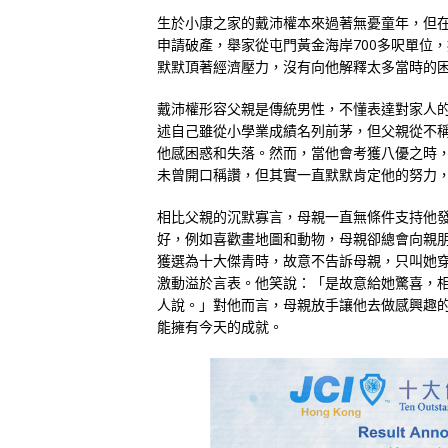
生於小康之家的戴沛權本來過著無憂童年，但
申請破產，舉家從屯門黃金海岸700多呎單位
默默頂著經濟壓力，沒有向他解釋太多當時的
戴沛權形容父親是傳統男性，不懂表達對家人
述自己雖從小學業成績名列前茅，但父親從不
他感困惑和失落。然而，當他會考獲八優之時
未曾開口稱讚，但其實一直默默肯定他的努力
相比父親的沉默寡言，母親一直無條件支持他
好，例如喜歡畫地圖和動物，母親卻總會向親
獲選為十大傑青時，故意不告訴母親，只叫她
激動溢於言表。他笑說：「是故意給她驚喜，
人說。」對他而言，母親放手讓他去做感興趣
能擁有今天的成就。