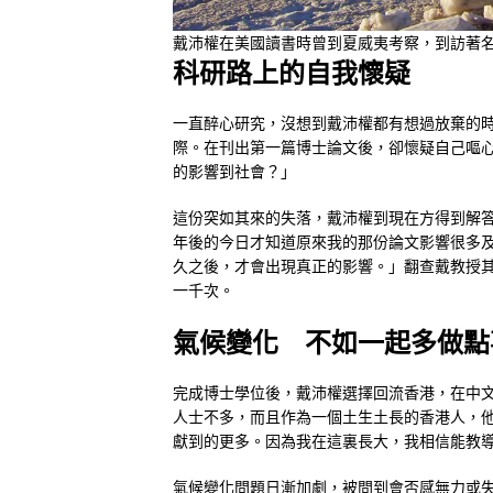
戴沛權在美國讀書時曾到夏威夷考察，到訪著
科研路上的自我懷疑
一直醉心研究，沒想到戴沛權都有想過放棄的
際。在刊出第一篇博士論文後，卻懷疑自己嘔
的影響到社會？」
這份突如其來的失落，戴沛權到現在方得到解
年後的今日才知道原來我的那份論文影響很多
久之後，才會出現真正的影響。」翻查戴教授
一千次。
氣候變化 不如一起多做點
完成博士學位後，戴沛權選擇回流香港，在中
人士不多，而且作為一個土生土長的香港人，
獻到的更多。因為我在這裏長大，我相信能教
氣候變化問題日漸加劇，被問到會否感無力或