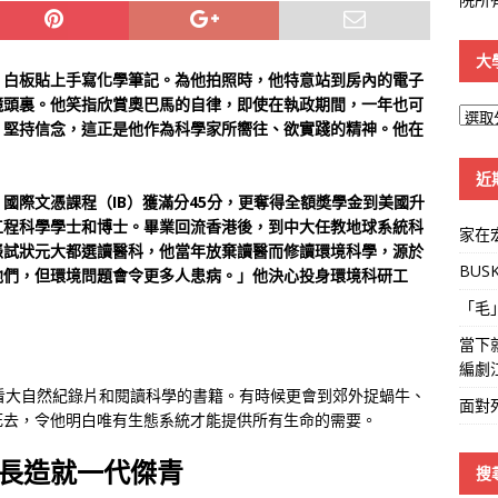
大
，白板貼上手寫化學筆記。為他拍照時，他特意站到房內的電子
鏡頭裏。他笑指欣賞奧巴馬的自律，即使在執政期間，一年也可
大
、堅持信念，這正是他作為科學家所嚮往、欲實踐的精神。他在
學
線
近
國際文憑課程（IB）獲滿分45分，更奪得全額奬學金到美國升
工程科學學士和博士。畢業回流香港後，到中大任教地球系統科
家在
憑試狀元大都選讀醫科，他當年放棄讀醫而修讀環境科學，源於
BUS
他們，但環境問題會令更多人患病。」他決心投身環境科研工
「毛
當下
編劇
看大自然紀錄片和閱讀科學的書籍。有時候更會到郊外捉蝸牛、
面對
死去，令他明白唯有生態系統才能提供所有生命的需要。
長造就一代傑青
搜