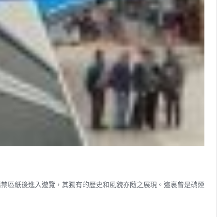
申請禁區紙後進入遊覽，其獨有的歷史和風貌亦隨之展現。這裏曾是硝煙