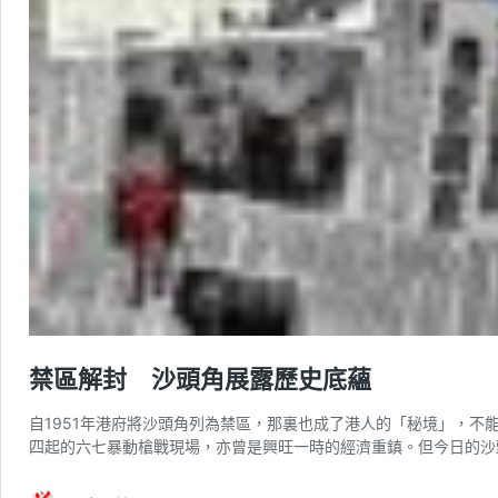
禁區解封 沙頭角展露歷史底蘊
自1951年港府將沙頭角列為禁區，那裏也成了港人的「秘境」，不
四起的六七暴動槍戰現場，亦曾是興旺一時的經濟重鎮。但今日的