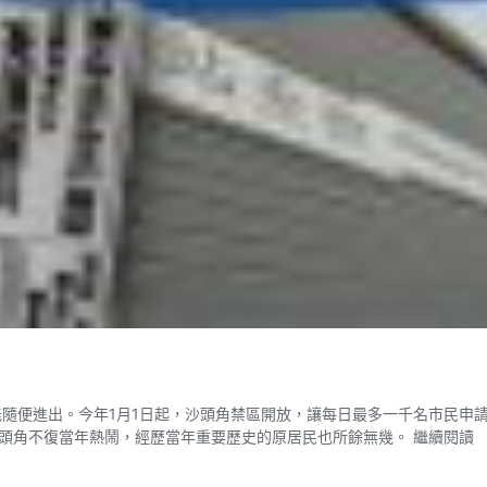
能隨便進出。今年1月1日起，沙頭角禁區開放，讓每日最多一千名市民
沙頭角不復當年熱鬧，經歷當年重要歷史的原居民也所餘無幾。
繼續閱讀