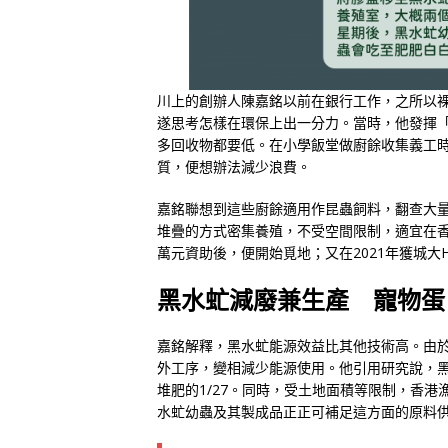
川上的創辦人陳嘉銘以前在銀行工作，之所以
遂思考怎樣在環保上出一分力。當時，他發揮「
多回收物都要低。在小學飯堂做廚餘收集義工
質，便想辦法減少浪費。
嘉銘聯想到這些廚餘適用作昆蟲飼料，翻查大
堆疊的方式密集養殖，不受空間限制，適宜在香港
萬元資助後，便開始覓地；又在2021年獲城大H
黑水虻減廢兼生產 寵物蛋
嘉銘解釋，黑水虻能源效益比其他技術高。由
外工序，變相減少能源使用。他引用研究說，
堆肥的1/27。同時，受土地面積等限制，香
水虻幼蟲及其製成品正正可補足這方面的原料