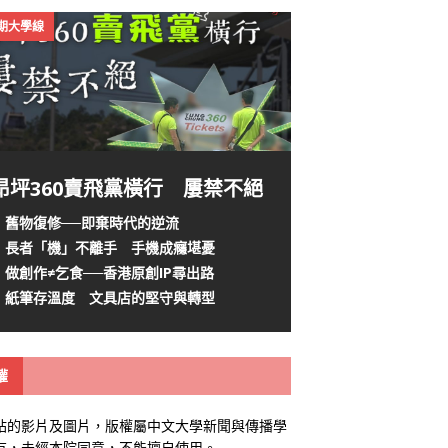
4期大學線
昂坪360賣飛黨橫行 屢禁不絕
舊物復修──即棄時代的逆流
長者「機」不離手 手機成癮堪憂
做創作≠乞食──香港原創IP尋出路
紙筆存溫度 文具店的堅守與轉型
權
站的影片及圖片，版權屬中文大學新聞與傳播學
有，未經本院同意，不能擅自使用。