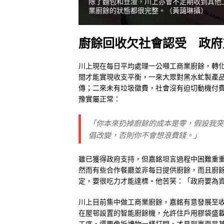
除了麵包和豆渣，川上亦會不定期收到其他
業廚餘的狀態都很完整。（黃藹琳攝）
廚餘回收欠社會認受 政府
川上現在每日平均處理一公噸工商業廚餘，轉化
間才能實現收支平衡，一來大眾對黑水虻製產
傳；二來未有垃圾徵費，社會沒有迫切動機付
豫實屬正常：
「你本來扔掉廚餘的成本是零，假設我突
倡改變，否則你不會想浪費錢。」
雖已獲得政府支持，但嘉銘坦言過程中困難重
然而有些合作餐廳並非每日提供廚餘，而且廚
定，要很吃力才能達標。他苦笑：「政府要為
川上目前集中做工商業廚餘，嘉銘有意發展至
在屋邨設置的智能廚餘機，允許住戶用膠袋盛
工序，還要像拆禮物一樣打開，才見到裏面是