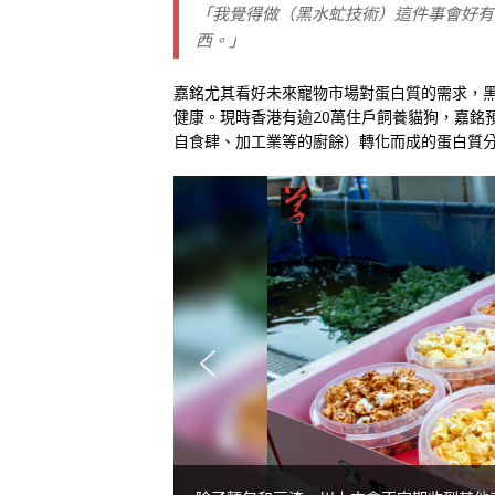
「我覺得做（黑水虻技術）這件事會好有
西。」
嘉銘尤其看好未來寵物市場對蛋白質的需求，
健康。現時香港有逾20萬住戶飼養貓狗，嘉銘
自食肆、加工業等的廚餘）轉化而成的蛋白質