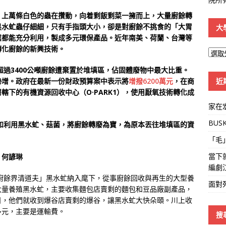
，上萬條白色的蟲在攢動，向着剩飯剩菜一擁而上，大量廚餘轉
黑水虻蟲仔細細，只有手指頭大小，卻是對廚餘不挑食的「大胃
大
冀都能充分利用，製成多元環保產品。近年南美、荷蘭、台灣等
轉化廚餘的新興技術。
大
學
有超過3400公噸廚餘遭棄置於堆填區，佔固體廢物中最大比重。
線
近
勢增。政府在最新一份財政預算案中表示將
增撥6200萬元
，在商
轄下的有機資源回收中心（O·PARK1），使用厭氧技術轉化成
家在
BUS
，例如利用黑水虻、菇菌，將廚餘轉廢為寶，為原本丟往堆填區的資
「毛
當下
 何諺琳
編劇
「廚餘界清道夫」黑水虻納入麾下，從事廚餘回收與再生的大型養
面對
大量養殖黑水虻，主要收集麵包店賣剩的麵包和豆品廠副產品，
日，他們就收到爆谷店賣剩的爆谷，讓黑水虻大快朵頤。川上收
多元，主要是運輸費。
搜