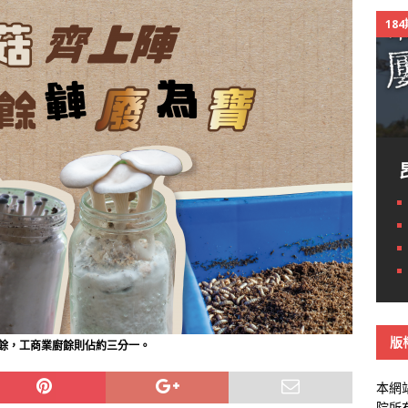
18
版
餘，工商業廚餘則佔約三分一。
本網
院所