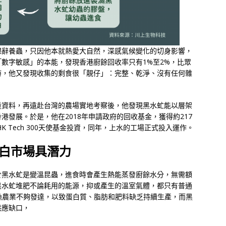
裸辭養蟲，只因他本就熱愛大自然，深感氣候變化的切身影響，
數字敏感」的本能，發現香港廚餘回收率只有1%至2%，比眾
時，他又發現收集的剩食很「靚仔」：完整、乾淨、沒有任何雜
量資料，再遠赴台灣的農場實地考察後，他發現黑水虻能以層架
發展。於是，他在2018年申請政府的回收基金，獲得約217
K Tech 300天使基金投資，同年，上水的工場正式投入運作。
白市場具潛力
於黑水虻是變溫昆蟲，進食時會產生熱能蒸發廚餘水分，無需額
黑水虻堆肥不論耗用的能源，抑或產生的溫室氣體，都只有普通
港漁農業不夠發達，以致蛋白質、脂肪和肥料缺乏持續生產，而黑
供應缺口，