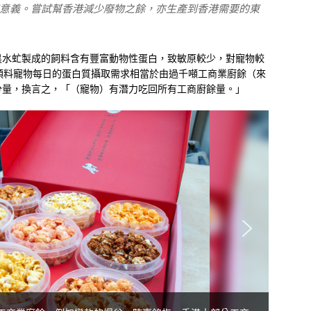
意義。嘗試幫香港減少廢物之餘，亦生產到香港需要的東
黑水虻製成的飼料含有豐富動物性蛋白，致敏原較少，對寵物較
預料寵物每日的蛋白質攝取需求相當於由過千噸工商業廚餘（來
分量，換言之，「（寵物）有潛力吃回所有工商廚餘量。」