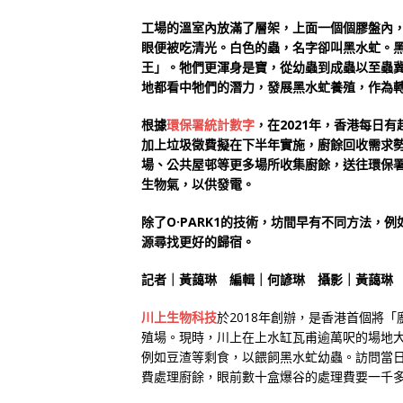
工場的溫室內放滿了層架，上面一個個膠盤內
眼便被吃清光。白色的蟲，名字卻叫黑水虻。
王」。牠們更渾身是寶，從幼蟲到成蟲以至蟲
地都看中牠們的潛力，發展黑水虻養殖，作為
根據
環保署統計數字
，在2021年，香港每日
加上垃圾徵費擬在下半年實施，廚餘回收需求
場、公共屋邨等更多場所收集廚餘，送往環保署
生物氣，以供發電。
除了O·PARK1的技術，坊間早有不同方法
源尋找更好的歸宿。
記者｜黃藹琳 編輯｜何諺琳 攝影｜黃藹琳
川上生物科技
於2018年創辦，是香港首個將
殖場。現時，川上在上水缸瓦甫逾萬呎的場地
例如豆渣等剩食，以餵飼黑水虻幼蟲。訪問當
費處理廚餘，眼前數十盒爆谷的處理費要一千