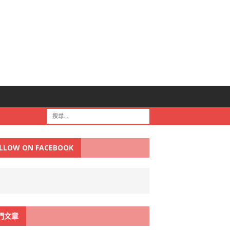
LLOW ON FACEBOOK
門文章