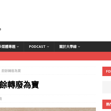
多媒體專題
PODCAST
關於大學線
 廚餘轉廢為寶
FO
餘轉廢為寶
育
熱