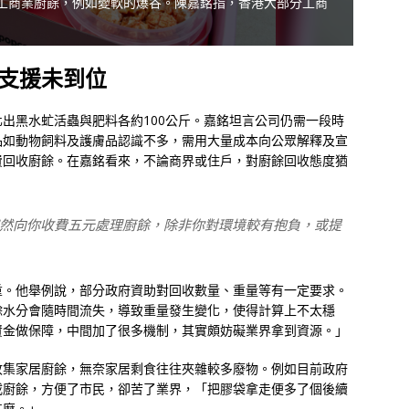
工商業廚餘，例如變軟的爆谷。陳嘉銘指，香港大部分工商
支援未到位
出黑水虻活蟲與肥料各約100公斤。嘉銘坦言公司仍需一段時
品如動物飼料及護膚品認識不多，需用大量成本向公眾解釋及宣
費回收廚餘。在嘉銘看來，不論商界或住戶，對廚餘回收態度猶
然向你收費五元處理廚餘，除非你對環境較有抱負，或提
重。他舉例說，部分政府資助對回收數量、重量等有一定要求。
餘水分會隨時間流失，導致重量發生變化，使得計算上不太穩
資金做保障，中間加了很多機制，其實頗妨礙業界拿到資源。」
收集家居廚餘，無奈家居剩食往往夾雜較多廢物。例如目前政府
載廚餘，方便了市民，卻苦了業界，「把膠袋拿走便多了個後續
甚麼。」