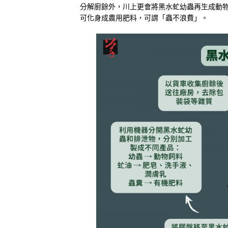
分解廚餘外，川上更會將黑水虻幼蟲再生成動
可化身成農用肥料，可謂「蟲不浪費」。