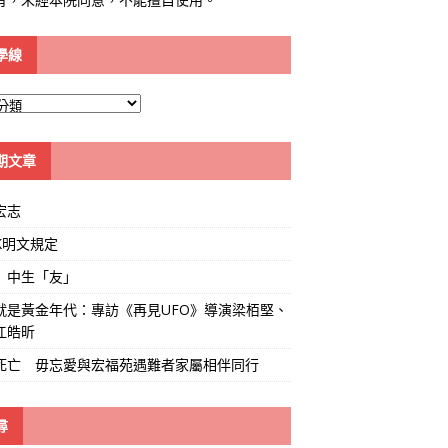
學線
期文章
宏志
K明文規定
」中生「友」
就是黃金年代：專訪《再見UFO》導演梁栢堅、
江皓昕
死亡 毋忘愛與宏福苑遇難者家屬相伴同行
尋