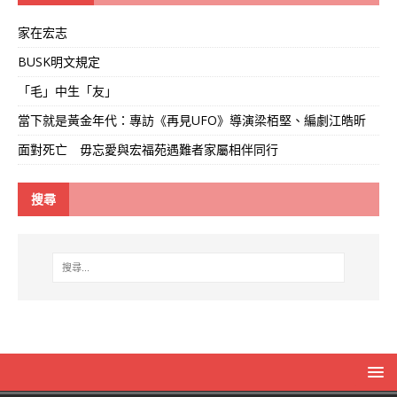
家在宏志
BUSK明文規定
「毛」中生「友」
當下就是黃金年代：專訪《再見UFO》導演梁栢堅、編劇江皓昕
面對死亡 毋忘愛與宏福苑遇難者家屬相伴同行
搜尋