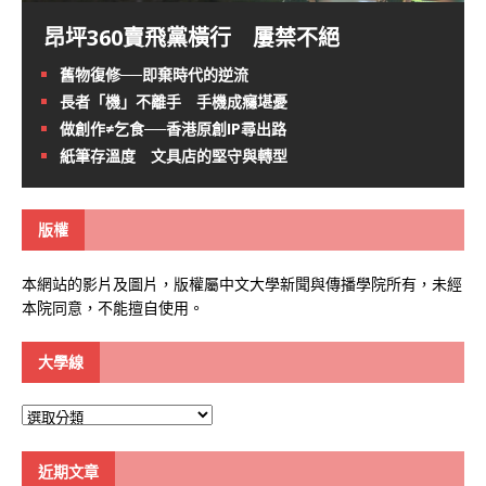
昂坪360賣飛黨橫行 屢禁不絕
舊物復修──即棄時代的逆流
長者「機」不離手 手機成癮堪憂
做創作≠乞食──香港原創IP尋出路
紙筆存溫度 文具店的堅守與轉型
版權
本網站的影片及圖片，版權屬中文大學新聞與傳播學院所有，未經
本院同意，不能擅自使用。
大學線
大
學
線
近期文章