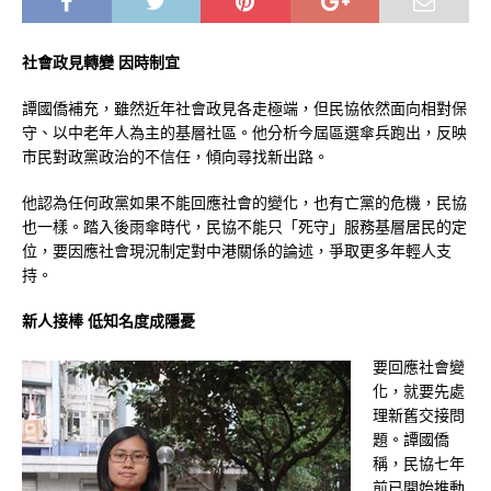
社會政見轉變 因時制宜
譚國僑補充，雖然近年社會政見各走極端，但民協依然面向相對保
守、以中老年人為主的基層社區。他分析今屆區選傘兵跑出，反映
市民對政黨政治的不信任，傾向尋找新出路。
他認為任何政黨如果不能回應社會的變化，也有亡黨的危機，民協
也一樣。踏入後雨傘時代，民協不能只「死守」服務基層居民的定
位，要因應社會現況制定對中港關係的論述，爭取更多年輕人支
持。
新人接棒 低知名度成隱憂
要回應社會變
化，就要先處
理新舊交接問
題。譚國僑
稱，民協七年
前已開始推動