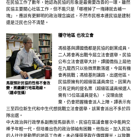
在民協工作了數年，她認為民協的形象是最需要改善的一環。雖然
民協主要關心社區工作，但不能只是「哪裡掉了一塊磚就去補一
塊」，應該有更鮮明的政治理念論述，不然市民根本連民協是建制
還是泛民也分不清楚。
穩守地區 也攻立會
馮檢基與譚國僑都是民協的創黨成員，
二人將會再出戰今屆立法會選舉。民協
公布立法會選舉大計，譚國僑指上屆他
在九龍西只以些微票數落選，今屆有機
會再挑戰；馮檢基則讓路，出選他區。
民協原擁有的超級區議員席位，因黨內
馬嶽預計民協的性格不會改
變，將繼續行地區路線。
已有足夠的提名票（超級區議員候選人
（鍾卓恆攝）
需有15位區議員提名），沒理由放
棄，仍會把握機會派人上陣。譚表示有
三至四位新生代和中生代想挑戰立法會選舉，該黨會派出不多於四
隊出選。
中大政治與行政學系副教授馬嶽表示，民協在區議會層次中能夠交
棒予年輕一代，但培養出色的政治領袖有困難。他指出，加入民協
的人往往是勤懇的地區工作者，未必懂得爭取在傳媒曝光，以致難