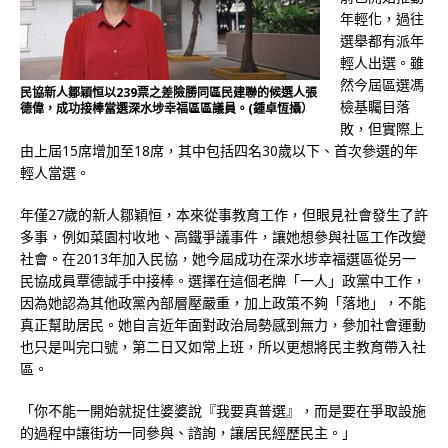
年輕化，過往
選舉都有派年
輕人出選。雖
然今屆區選馮
民協新人鄒穎恒以239票之差險勝同區民建聯的候選人張
檢基矚目落
德偉，成功接棒當選深水埗幸福區區議員。(鍾卓恆攝）
敗，但實際上
由上屆15席增加至18席，其中包括四名30歲以下、首次參選的年
輕人當選。
年僅27歲的新人鄒穎恒，本來從事教育工作，但眼見社會發生了許
多事，例如菜園村收地、高鐵爭議事件，讓她想參與社區工作改變
社會。在2013年加入民協，她今屆成功在深水埗幸福選區從另一
民協成員覃德誠手中接棒。選擇在這個老牌「一人」政黨中工作，
因為她認為其他政黨內部層壓嚴重，加上政策不夠「落地」，不能
真正幫助居民。她自言近年面對政治局勢感到無力，參加社會運動
也只是叫完口號，第二日又如常上班，所以更想將民主教育帶入社
區。
「你不能一開始就捉住婆婆說『我要真普選』，而是要在爭取設施
的過程中讓街坊一同參與、諮詢，讓居民經歷民主。」