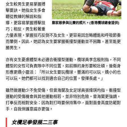
女生較男生更易掌握搏
擊要訣。她指女生多會
聽從教練的解說和指
導，更容易掌握搏擊技
鄭家慈參與比賽的照片。(香港欖球總會提供)
巧；相反，男生較著重
力量表現，掌握技巧反倒不及女生，更容易因忽略體能和呼吸節奏
而暈倒。因此，她認為女生要掌握衝撞型運動並不困難，甚至能更
勝男生。
亦有女生憂慮體型未必適合衝撞型運動，欖球員李念殷則指，不同
體型的女性可負責隊中不同位置，如前鋒的身形要較壯碩，後衛身
形應更嬌小靈活：「所以女生要玩欖球，豐滿的可以玩，嬌小的也
可以玩。她們都可以找到適合自己的位置，發揮長處。」
雖然做運動少不免受傷，但曾海蘭及女足球員張煒琪均指，衝撞型
運動的受傷機會與其他運動相若，並非特別危險。曾海蘭更強調，
打拳反而相對安全：因為對打時要保持集中，面對面會高度防範對
手，自我保護意識亦更強。
女欖足拳發展二三事