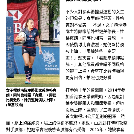
不少人對參與衝撞型運動的女生
的印象是：身型魁梧健碩、性格
爽朗不愛美……不過，女子欖球港
隊主將鄭家慈外型健美修長、性
格爽朗，同時也相當「貪靚」。
即使欖球比賽激烈，她仍堅持淡
妝上陣：「眼線這些一定要
畫！」她笑言，「看起來精神點
嘛。」其他隊員都會編不同風格
的辮子上場，希望在比賽時顯得
更有自信，拍照也更好看。
打拳逾十年的曾海蘭，2014年參
女子欖球港隊主將鄭家慈性格爽
朗，同時也相當「貪靚」。即使
加香港拳王爭霸戰時，因過度訓
比賽激烈，她仍堅持淡妝上陣。
練令雙腿肌肉和關節受損，但她
(陳嘉欣攝)
忍痛上陣，連續打了三場勝仗，
首次取得54公斤組別的冠軍。然
而，腿上的痛能忍，臉上的傷卻不能忍。她說，由於對打時可攻擊
對手臉部，她經常會照鏡檢查臉部有否受傷。2015年，她被拳套