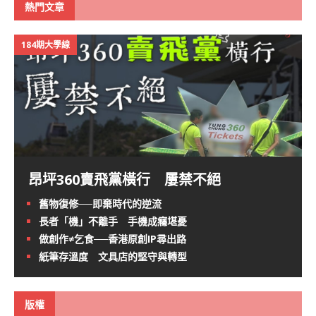
熱門文章
184期大學線
昂坪360賣飛黨橫行 屢禁不絕
舊物復修──即棄時代的逆流
長者「機」不離手 手機成癮堪憂
做創作≠乞食──香港原創IP尋出路
紙筆存溫度 文具店的堅守與轉型
版權