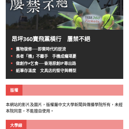
昂坪360賣飛黨橫行 屢禁不絕
舊物復修──即棄時代的逆流
長者「機」不離手 手機成癮堪憂
做創作≠乞食──香港原創IP尋出路
紙筆存溫度 文具店的堅守與轉型
版權
本網站的影片及圖片，版權屬中文大學新聞與傳播學院所有，未經
本院同意，不能擅自使用。
大學線