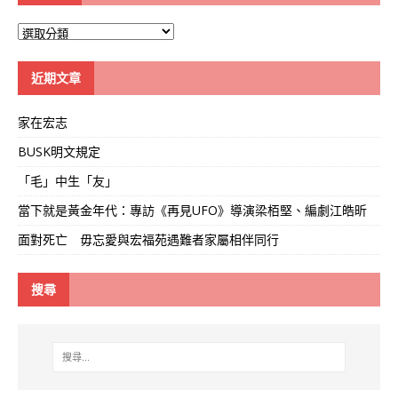
大
學
線
近期文章
家在宏志
BUSK明文規定
「毛」中生「友」
當下就是黃金年代：專訪《再見UFO》導演梁栢堅、編劇江皓昕
面對死亡 毋忘愛與宏福苑遇難者家屬相伴同行
搜尋