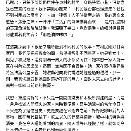
已遷出，只餘下部份仍居住在東村的村民。穿過狹窄小巷，沿路盡
是已空置的寮屋，我不禁擔心起來：「村民是否都已經遷走？若找
不到村民該怎麼辦？」。加上建築工人不時從旁走過，我心裏愈來
愈急。焦急之際，一陣陣「生活」的氣味撲鼻而來——是村民熬製
的蕃茄魚湯和陣陣飯香。我深吸了幾口，覺得很香。編輯與導賞員
阿龍看着我笑言：「那是油煙味啦。」
在這期採訪中，很慶幸能聆聽到不同村民的故事。有村民剛好打開
家門，我們便把握機會詢問，希望接觸到不同聲音。她是劉女士，
與兒子和兒媳，還有剛滿一周大的小孫女同住。她本想一家人能一
直在村內安居樂業，然而，無奈因不合資格，她一家在遷拆重建後
將無法獲公屋安置。她激動地向我們講述她經歷過的種種，那一
刻，我真切感受到她面對遷拆在即的無力，面對未來去向的迷惘，
面對一家四口前路的擔憂。
我想，重建清拆的，不只是一間間由鐵皮和木板所搭建的屋，而是
一戶戶盛滿人間煙火的家。當時我便想，寫牛池灣村的當年今日，
不只是為了追憶歷史，更是要趕在它逝去之前，好好紀錄眼前的人
事物，因在時代巨輪下，屹立以久的建築將遷拆，城中村的特色將
消失，我在今天還能看到的風景，隔天或許已經變了樣，就如同今
日香港的一切，與昔日已判若兩個世界。