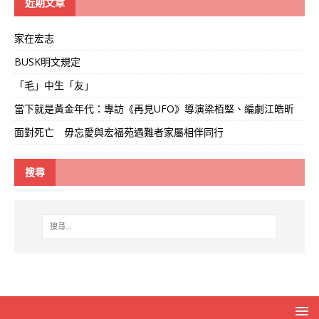
近期文章
家在宏志
BUSK明文規定
「毛」中生「友」
當下就是黃金年代：專訪《再見UFO》導演梁栢堅、編劇江皓昕
面對死亡 毋忘愛與宏福苑遇難者家屬相伴同行
搜尋