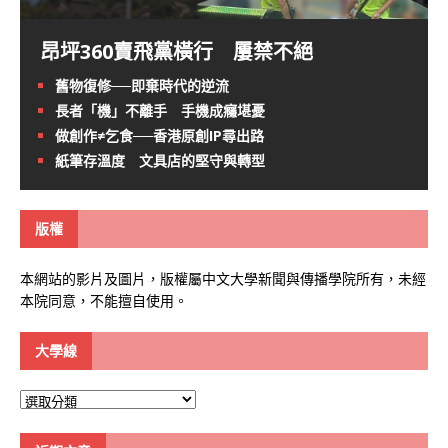
昂坪360賣飛黨橫行 屢禁不絕
舊物復修──即棄時代的逆流
長者「機」不離手 手機成癮堪憂
做創作≠乞食──香港原創IP尋出路
紙筆存溫度 文具店的堅守與轉型
版權
本網站的影片及圖片，版權屬中文大學新聞與傳播學院所有，未經
本院同意，不能擅自使用。
大學線
大
學
線