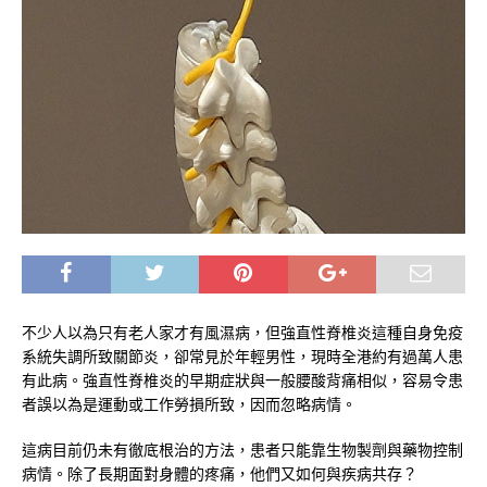
不少人以為只有老人家才有風濕病，但強直性脊椎炎這種自身免疫
系統失調所致關節炎，卻常見於年輕男性，現時全港約有過萬人患
有此病。強直性脊椎炎的早期症狀與一般腰酸背痛相似，容易令患
者誤以為是運動或工作勞損所致，因而忽略病情。
這病目前仍未有徹底根治的方法，患者只能靠生物製劑與藥物控制
病情。除了長期面對身體的疼痛，他們又如何與疾病共存？