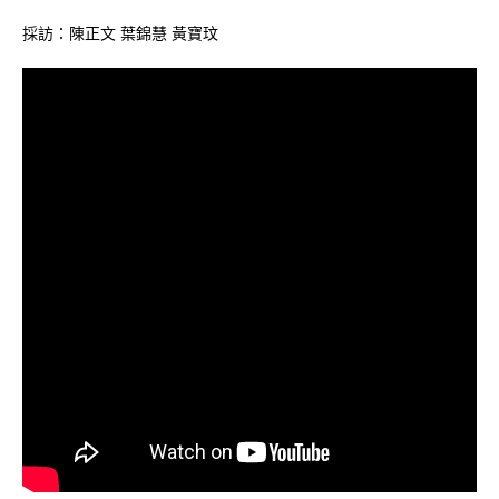
採訪：陳正文 葉錦慧 黃寶玟