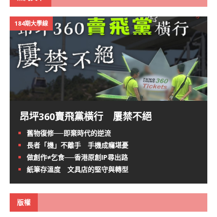
184期大學線
昂坪360賣飛黨橫行 屢禁不絕
舊物復修──即棄時代的逆流
長者「機」不離手 手機成癮堪憂
做創作≠乞食──香港原創IP尋出路
紙筆存溫度 文具店的堅守與轉型
版權