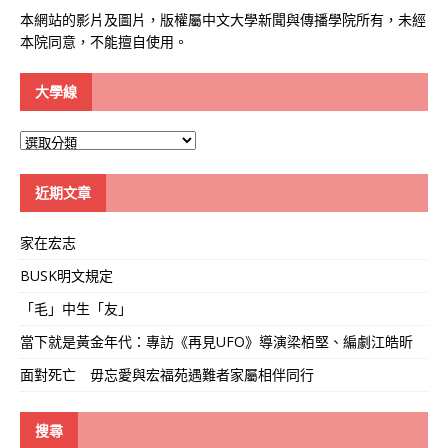
本網站的影片及圖片，版權屬中文大學新聞與傳播學院所有，未經
本院同意，不能擅自使用。
大學線
大
學
線
近期文章
家在宏志
BUSK明文規定
「毛」中生「友」
當下就是黃金年代：專訪《再見UFO》導演梁栢堅、編劇江皓昕
面對死亡 毋忘愛與宏福苑遇難者家屬相伴同行
搜尋