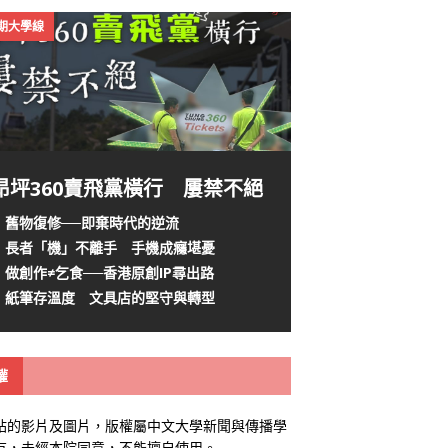
4期大學線
昂坪360賣飛黨橫行 屢禁不絕
舊物復修──即棄時代的逆流
長者「機」不離手 手機成癮堪憂
做創作≠乞食──香港原創IP尋出路
紙筆存溫度 文具店的堅守與轉型
權
站的影片及圖片，版權屬中文大學新聞與傳播學
有，未經本院同意，不能擅自使用。