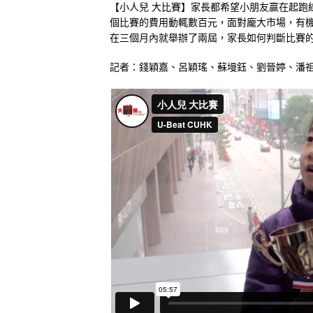
【小人兒 大比賽】家長都希望小朋友贏在起跑
個比賽的費用動輒數百元，面對龐大市場，有
在三個月內就舉辦了兩屆，家長如何判斷比賽
記者：錢穎嘉、呂穎瑤、蘇墁鈺、劉晉婷、潘