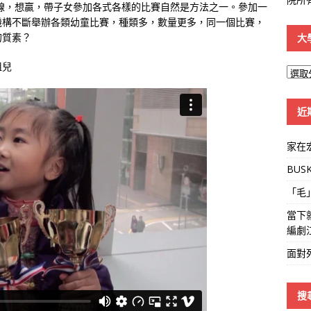
線，想贏，帶子女參加各式各樣的比賽自然是方法之一。參加一
機構不斷舉辦各類幼童比賽，種類多，數量更多，同一個比賽，
的質素？
大
祖兒
大
學
線
近
家在
BUS
「毛
當下
編劇
面對
搜