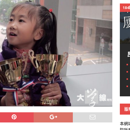
18
版
本網
院所