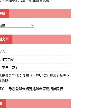
學線
期文章
宏志
K明文規定
」中生「友」
就是黃金年代：專訪《再見UFO》導演梁栢堅、
江皓昕
死亡 毋忘愛與宏福苑遇難者家屬相伴同行
尋