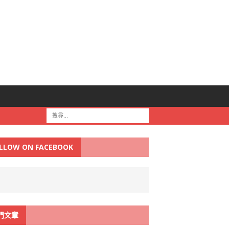
LLOW ON FACEBOOK
門文章