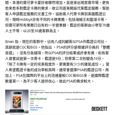
間，本港的寶可夢卡愛好者驟然增加
，
並逐漸出現買賣市場，更有
愈來愈多對鑑定卡牌的需求，故公司逐漸開設代客鑑定服務，幫助
客人申請鑑定服務的文書工作，協助客人代寄卡牌到美國鑑證公
司。現時HobbyX亦有不同的卡牌業務，包括海賊王和籃球卡等，
但寶可夢所有業務已佔有約一半營業額，鑑定的客群由小學至70歲
人士不等，以20至30歲客群為主。
Brian 指，現在的客群中，佔有八成的顧客以PSA作鑑證公司佔，
其餘就是CGC和BGS。他指出 ，PSA的評分是根據評分員的「整體
官感」，沒有分各細項，所以PSA的評分結果或許會有異，如有客
人曾嘗試過第一次寄卡，鑑證是9分；但寄第二次則變為10分，
「除了卡牌有一定的完美程度外，更需要有少少的運氣成份。」當
人希望鑑證卡後的成功率較高時，通常會選擇PSA的鑑證公司。再
加上，PSA在國際的平台上的流通量較CGC和BGS多，是國際鑑證
數量第一，為不少客人提供信心，故此PSA的需求較大。