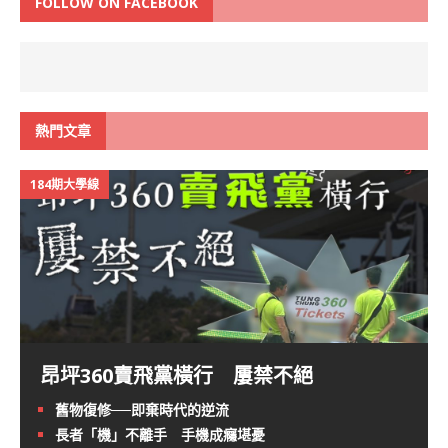
FOLLOW ON FACEBOOK
熱門文章
184期大學線
昂坪360賣飛黨橫行 屢禁不絕
舊物復修──即棄時代的逆流
長者「機」不離手 手機成癮堪憂