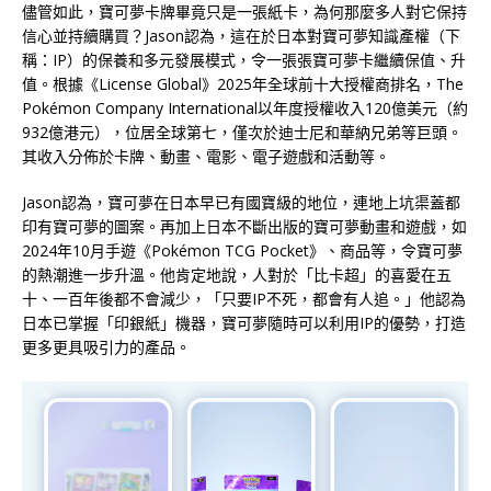
儘管如此，寶可夢卡牌畢竟只是一張紙卡，為何那麼多人對它保持
信心並持續購買？Jason認為，這在於日本對寶可夢知識產權（下
稱：IP）的保養和多元發展模式，令一張張寶可夢卡繼續保值、升
值。根據《License Global》2025年全球前十大授權商排名，The
Pokémon Company International以年度授權收入120億美元（約
932億港元），位居全球第七，僅次於迪士尼和華納兄弟等巨頭。
其收入分佈於卡牌、動畫、電影、電子遊戲和活動等。
Jason認為，寶可夢在日本早已有國寶級的地位，連地上坑渠蓋都
印有寶可夢的圖案。再加上日本不斷出版的寶可夢動畫和遊戲，如
2024年10月手遊《Pokémon TCG Pocket》、商品等，令寶可夢
的熱潮進一步升溫。他肯定地說，人對於「比卡超」的喜愛在五
十、一百年後都不會減少，「只要IP不死，都會有人追。」他認為
日本已掌握「印銀紙」機器，寶可夢隨時可以利用IP的優勢，打造
更多更具吸引力的產品。