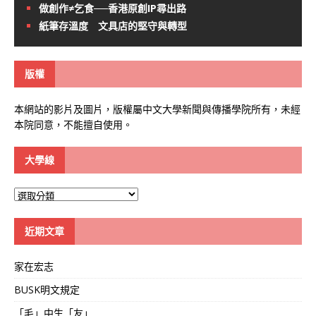
做創作≠乞食──香港原創IP尋出路
紙筆存溫度 文具店的堅守與轉型
版權
本網站的影片及圖片，版權屬中文大學新聞與傳播學院所有，未經
本院同意，不能擅自使用。
大學線
大
學
線
近期文章
家在宏志
BUSK明文規定
「毛」中生「友」