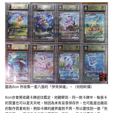
圖為Bon 所收集一套八張的「伊貝英雄」。（何栩昕攝）
Bon亦會將收藏卡牌送往鑑定，他觀察到，同一款卡牌中，每張卡
的質量也可以差天共地，除因為未有妥善保存外，也可能是出廠前
的製作質素有別，例如卡牌的邊界裁剪不齊，所以要找到一張「完