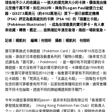
球各地不少人的收藏品。一張大約撲克牌大小的卡牌，價值竟由幾
元至幾千萬不等。如在2022年，摔角手Logan Paul破健力士紀
錄，以527.5萬美元（約4102萬港元）買下一張已被鑑定機構
（PSA）評定為最高級別的卡牌（PSA 10）的「插畫比卡超」
（Pokémon Illustrator），成為全球最貴的寶可夢卡。有人拿
來收藏、轉售、鑑定…… 這熱潮近年湧至香港，捲起一場新氣象。
記者｜楊凱利 編輯｜何栩昕 攝影｜楊凱利 何栩昕
寶可夢集換式卡牌遊戲（Pokémon Card ）自1996年10月在日本
出版，源自於日本遊戲及動畫系列的「寵物小精靈」（後來官方正
式譯名為「寶可夢」，Pokémon），是一種印有不同寶可夢的卡
牌遊戲。官方沒有停下設計寶可夢的步伐，卡牌樣式由1996年的
151隻寶可夢增至現在的1025隻，每隻寶可夢更有不同的款式，如
比卡超般：有「梵高比卡超」，「太晶比卡超」⋯⋯因每包卡包所
包含的寶可夢都會有所不同，玩家如想某種特定的卡牌，通常會購
買不同卡包抽取，透過不同的牌組構建與對手戰鬥。
今年36歲從事保險業的Jason，是非牟利註冊有限公司「香港寶可
夢發燒友俱樂部」 （Hong Kong Pokémon Fan Club）的負責人
之一。自PTCG出版以來便開始接觸《寶可夢》卡，現時他亦參與