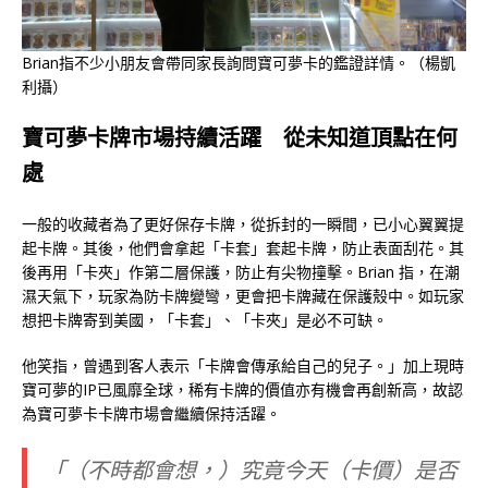
Brian指不少小朋友會帶同家長詢問寶可夢卡的鑑證詳情。（楊凱
利攝）
寶可夢卡
牌市場持續活
躍
從未知道頂點在
何
處
一般的收藏者為了更好保存卡牌，從拆封的一瞬間，已小心翼翼提
起卡牌。其後，他們會拿起「卡套」套起卡牌，防止表面刮花。其
後再用「卡夾」作第二層保護，防止有尖物撞擊。Brian 指，在潮
濕天氣下，玩家為防卡牌變彎，更會把卡牌藏在保護殼中。如玩家
想把卡牌寄到美國，「卡套」、「卡夾」是必不可缺。
他笑指，曾遇到客人表示「卡牌會傳承給自己的兒子。」加上現時
寶可夢的IP已風靡全球，稀有卡牌的價值亦有機會再創新高，故認
為寶可夢卡卡牌市場會繼續保持活躍。
「（不時都會想，）
究竟今天
（卡價）
是否