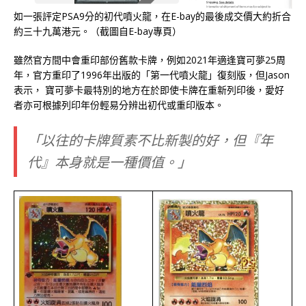
如一張評定PSA9分的初代噴火龍，在E-bay的最後成交價大約折合
約三十九萬港元。（截圖自E-bay專頁）
雖然官方間中會重印部份舊款卡牌，例如2021年適逢寶可夢25周
年，官方重印了1996年出版的「第一代噴火龍」復刻版，但Jason
表示， 寶可夢卡最特別的地方在於即使卡牌在重新列印後，愛好
者亦可根據列印年份輕易分辨出初代或重印版本。
「以往的卡牌質素不比新製的好，但『年
代』本身就是一種價值。」