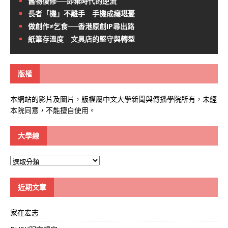
舊物復修──即棄時代的逆流
長者「機」不離手 手機成癮堪憂
做創作≠乞食──香港原創IP尋出路
紙筆存溫度 文具店的堅守與轉型
版權
本網站的影片及圖片，版權屬中文大學新聞與傳播學院所有，未經
本院同意，不能擅自使用。
大學線
大
學
線
近期文章
家在宏志