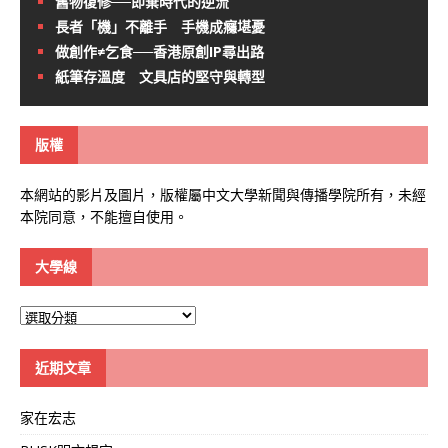
舊物復修──即棄時代的逆流
長者「機」不離手 手機成癮堪憂
做創作≠乞食──香港原創IP尋出路
紙筆存溫度 文具店的堅守與轉型
版權
本網站的影片及圖片，版權屬中文大學新聞與傳播學院所有，未經
本院同意，不能擅自使用。
大學線
大
學
線
近期文章
家在宏志