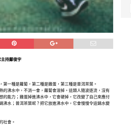
席主持鄺俊宇
，第一種是蘿蔔，第二種是雞蛋，第三種是普洱茶葉。
熱的沸水中，不消一會，蘿蔔會溶掉。這類人隨波逐流，沒有
想的能力；雞蛋掉進沸水中，它會硬掉，它改變了自己來應付
鍋沸水；普洱茶葉呢？把它放進沸水中，它會慢慢令這鍋水變
的社會。