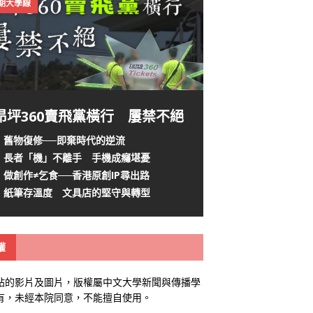
4期大學線
昂坪360賣飛黨橫行 屢禁不絕
舊物復修──即棄時代的逆流
長者「機」不離手 手機成癮堪憂
做創作≠乞食──香港原創IP尋出路
紙筆存溫度 文具店的堅守與轉型
權
站的影片及圖片，版權屬中文大學新聞與傳播學
有，未經本院同意，不能擅自使用。