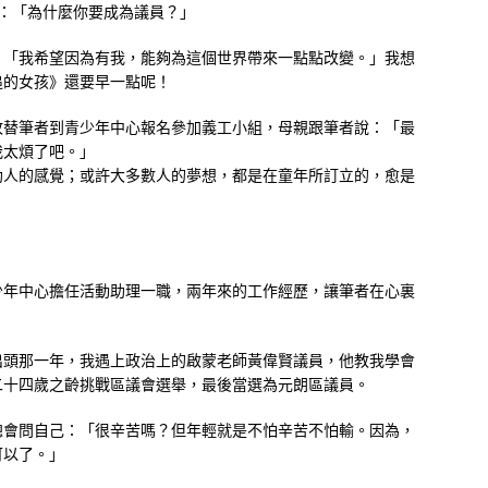
：「為什麼你要成為議員？」
：「我希望因為有我，能夠為這個世界帶來一點點改變。」我想
追的女孩》還要早一點呢！
故替筆者到青少年中心報名參加義工小組，母親跟筆者說：「最
我太煩了吧。」
助人的感覺；或許大多數人的夢想，都是在童年所訂立的，愈是
少年中心擔任活動助理一職，兩年來的工作經歷，讓筆者在心裏
」
出頭那一年，我遇上政治上的啟蒙老師黃偉賢議員，他教我學會
二十四歲之齡挑戰區議會選舉，最後當選為元朗區議員。
總會問自己：「很辛苦嗎？但年輕就是不怕辛苦不怕輸。因為，
可以了。」