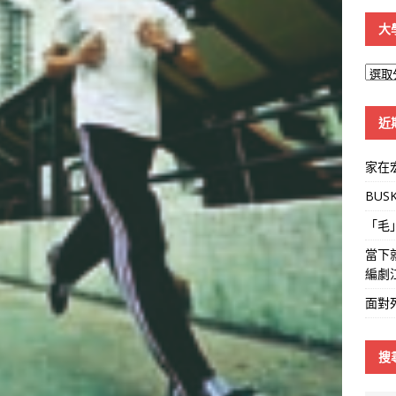
大
大
學
線
近
家在
BUS
「毛
當下
編劇
面對
搜