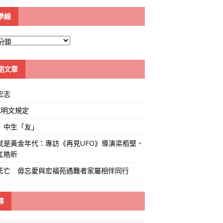
學線
期文章
宏志
K明文規定
」中生「友」
就是黃金年代：專訪《再見UFO》導演梁栢堅、
江皓昕
死亡 毋忘愛與宏福苑遇難者家屬相伴同行
尋