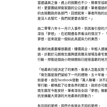
當選議員之後，遇上的挑戰也不少，簡單至協
村，更要團結捍衛家園的公公婆婆。筆者撞過
的去挑戰政府各部門，回想起來，筆者所抱的
是沒人去幫忙，我們就更要去幫忙。」
由二零零八年十一月介入事件，到其後引發的
深信「夢想」，在初期遭各界看淡的情況下，
夢想，從來就是一個如此具感染力的東西。
香港的地產霸權很霸道，樓價高企，年輕人連
過，計劃於元朗南生圍興建高爾夫球場及豪宅
行動，捍衛這個由小時候開始已經很喜歡的地
「地產商已經決定了的東西，香港人怎能反對
「南生圍是我們留給下一代的禮物，五十年後
如是者，由在facebook發動「萬人聯署，
等行動，都喚起了社會各界的關注，政府亦可
南生圍至今能安好，筆者深信全因「夢想」推
抗坐擁龐大資源的大地產商的原動力。
有共同的夢想，固然也有彼此不同的夢想。