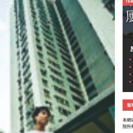
18
版
本網
院所