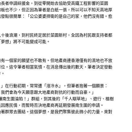
助長者申請綜援金，到從零開始去協助受高鐵工程影響的菜園
的板也不少，但正因為筆者是白紙一張，所以可以不知天高地厚
出發點很簡單：「公公婆婆捍衛的是自己的家，他們沒有錯。愈
八十後浪潮，到村民終定居於菜園新村，全因為村民跟支持者都
「夢想」將不可能變成可能。
擁有一個家的願望也不敢有。但地產商連香港僅有的濕地也不放
單位。這令筆者相當氣憤，在消息傳出後的數天，筆者決定發動
方。
？」在行動初期，常常遭「潑冷水」，但筆者抱著一個願景：
，我們會為今天願意跟大地產商對抗的行動而自豪。」
決不讓南生圍淪陷！」群組，到其後的「千人瞓草地」、遊行、植樹
能因應民情，而暫時否決地產商再延期發展南生圍的申請。
動著群眾去團結。這個夢想，是我們聚集彼此微小的力量，來對