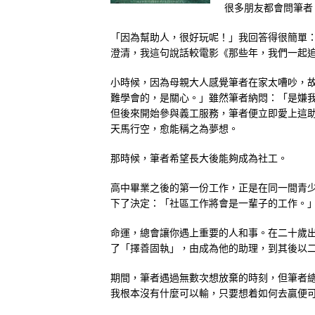
很多朋友都會問筆者
「因為幫助人，很好玩呢！」我回答得很簡單
澄清，我這句說話較電影《那些年，我們一起
小時候，因為母親大人感覺筆者在家太嘈吵，
難學會的，是關心。」雖然筆者納悶：「是嫌
但後來開始參與義工服務，筆者便立即愛上這
天馬行空，愈能稱之為夢想。
那時候，筆者希望長大後能夠成為社工。
高中畢業之後的第一份工作，正是在同一間青
下了決定：「社區工作將會是一輩子的工作。
命運，總會讓你遇上重要的人和事。在二十歲
了「擇善固執」，由成為他的助理，到其後以
期間，筆者遇過無數次想放棄的時刻，但筆者
我根本沒有什麼可以輸，只要想着如何去贏便