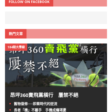
FOLLOW ON FACEBOOK
熱門文章
184期大學線
昂坪360賣飛黨橫行 屢禁不絕
舊物復修──即棄時代的逆流
長者「機」不離手 手機成癮堪憂