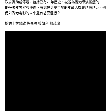
政府資助或停辦，包括已有29年歷史、被視為香港導演搖籃的
IFVA去年亦宣布停辦。有志投身夢工場的年輕人機會越來越少，他
們對香港電影的未來還有甚麼憧憬？
採訪｜林碧欣 許嘉恩 楊凱利 郭芯瑜